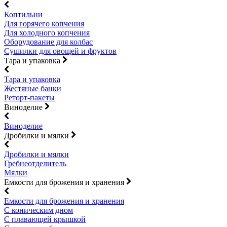
Коптильни
Для горячего копчения
Для холодного копчения
Оборудование для колбас
Сушилки для овощей и фруктов
Тара и упаковка
Тара и упаковка
Жестяные банки
Реторт-пакеты
Виноделие
Виноделие
Дробилки и мялки
Дробилки и мялки
Гребнеотделитель
Мялки
Емкости для брожения и хранения
Емкости для брожения и хранения
С коническим дном
С плавающей крышкой