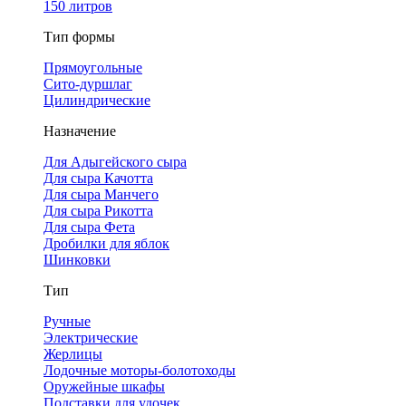
150 литров
Тип формы
Прямоугольные
Сито-дуршлаг
Цилиндрические
Назначение
Для Адыгейского сыра
Для сыра Качотта
Для сыра Манчего
Для сыра Рикотта
Для сыра Фета
Дробилки для яблок
Шинковки
Тип
Ручные
Электрические
Жерлицы
Лодочные моторы-болотоходы
Оружейные шкафы
Подставки для удочек