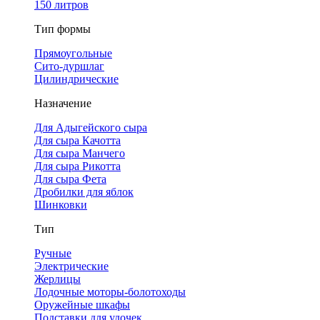
150 литров
Тип формы
Прямоугольные
Сито-дуршлаг
Цилиндрические
Назначение
Для Адыгейского сыра
Для сыра Качотта
Для сыра Манчего
Для сыра Рикотта
Для сыра Фета
Дробилки для яблок
Шинковки
Тип
Ручные
Электрические
Жерлицы
Лодочные моторы-болотоходы
Оружейные шкафы
Подставки для удочек