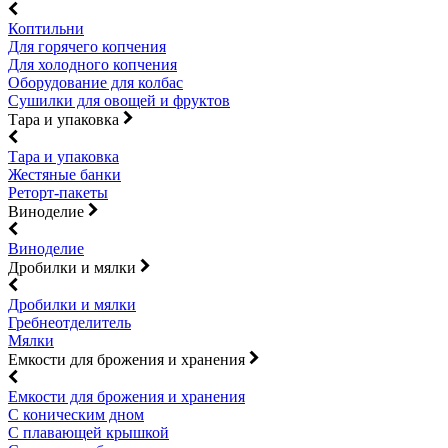
Коптильни
Для горячего копчения
Для холодного копчения
Оборудование для колбас
Сушилки для овощей и фруктов
Тара и упаковка
Тара и упаковка
Жестяные банки
Реторт-пакеты
Виноделие
Виноделие
Дробилки и мялки
Дробилки и мялки
Гребнеотделитель
Мялки
Емкости для брожения и хранения
Емкости для брожения и хранения
С коническим дном
С плавающей крышкой