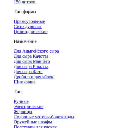
150 литров
Тип формы
Прямоугольные
Сито-дуршлаг
Цилиндрические
Назначение
Для Адыгейского сыра
Для сыра Качотта
Для сыра Манчего
Для сыра Рикотта
Для сыра Фета
Дробилки для яблок
Шинковки
Тип
Ручные
Электрические
Жерлицы
Лодочные моторы-болотоходы
Оружейные шкафы
Подставки для удочек