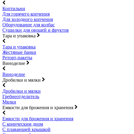
Коптильни
Для горячего копчения
Для холодного копчения
Оборудование для колбас
Сушилки для овощей и фруктов
Тара и упаковка
Тара и упаковка
Жестяные банки
Реторт-пакеты
Виноделие
Виноделие
Дробилки и мялки
Дробилки и мялки
Гребнеотделитель
Мялки
Емкости для брожения и хранения
Емкости для брожения и хранения
С коническим дном
С плавающей крышкой