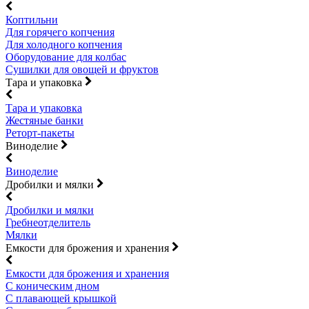
Коптильни
Для горячего копчения
Для холодного копчения
Оборудование для колбас
Сушилки для овощей и фруктов
Тара и упаковка
Тара и упаковка
Жестяные банки
Реторт-пакеты
Виноделие
Виноделие
Дробилки и мялки
Дробилки и мялки
Гребнеотделитель
Мялки
Емкости для брожения и хранения
Емкости для брожения и хранения
С коническим дном
С плавающей крышкой