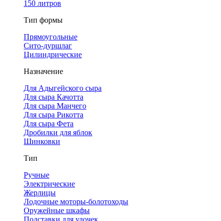
150 литров
Тип формы
Прямоугольные
Сито-дуршлаг
Цилиндрические
Назначение
Для Адыгейского сыра
Для сыра Качотта
Для сыра Манчего
Для сыра Рикотта
Для сыра Фета
Дробилки для яблок
Шинковки
Тип
Ручные
Электрические
Жерлицы
Лодочные моторы-болотоходы
Оружейные шкафы
Подставки для удочек