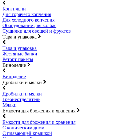
Коптильни
Для горячего копчения
Для холодного копчения
Оборудование для колбас
Сушилки для овощей и фруктов
Тара и упаковка
Тара и упаковка
Жестяные банки
Реторт-пакеты
Виноделие
Виноделие
Дробилки и мялки
Дробилки и мялки
Гребнеотделитель
Мялки
Емкости для брожения и хранения
Емкости для брожения и хранения
С коническим дном
С плавающей крышкой