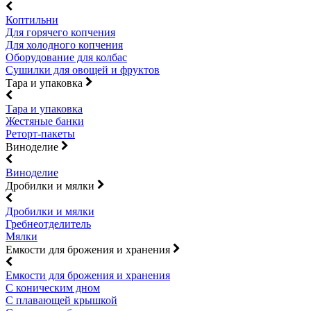
Коптильни
Для горячего копчения
Для холодного копчения
Оборудование для колбас
Сушилки для овощей и фруктов
Тара и упаковка
Тара и упаковка
Жестяные банки
Реторт-пакеты
Виноделие
Виноделие
Дробилки и мялки
Дробилки и мялки
Гребнеотделитель
Мялки
Емкости для брожения и хранения
Емкости для брожения и хранения
С коническим дном
С плавающей крышкой