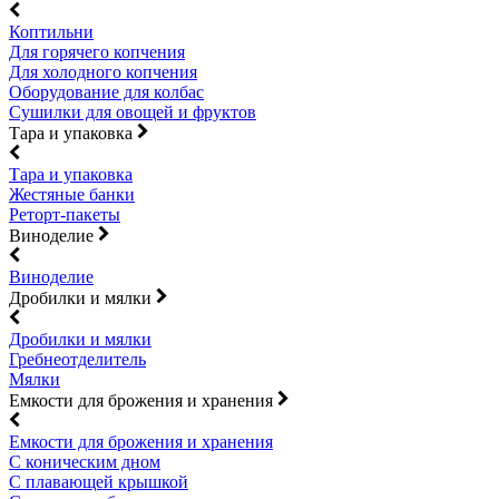
Коптильни
Для горячего копчения
Для холодного копчения
Оборудование для колбас
Сушилки для овощей и фруктов
Тара и упаковка
Тара и упаковка
Жестяные банки
Реторт-пакеты
Виноделие
Виноделие
Дробилки и мялки
Дробилки и мялки
Гребнеотделитель
Мялки
Емкости для брожения и хранения
Емкости для брожения и хранения
С коническим дном
С плавающей крышкой