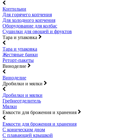
Коптильни
Для горячего копчения
Для холодного копчения
Оборудование для колбас
Сушилки для овощей и фруктов
Тара и упаковка
Тара и упаковка
Жестяные банки
Реторт-пакеты
Виноделие
Виноделие
Дробилки и мялки
Дробилки и мялки
Гребнеотделитель
Мялки
Емкости для брожения и хранения
Емкости для брожения и хранения
С коническим дном
С плавающей крышкой