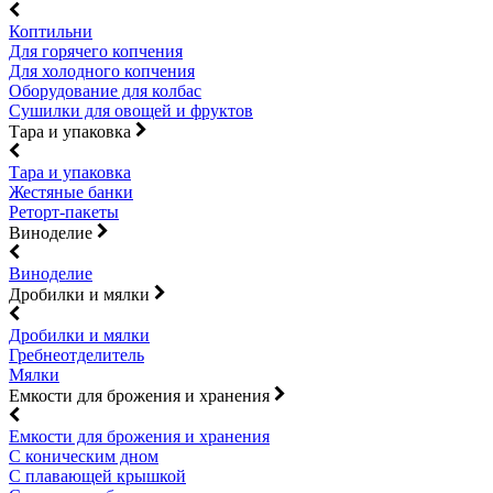
Коптильни
Для горячего копчения
Для холодного копчения
Оборудование для колбас
Сушилки для овощей и фруктов
Тара и упаковка
Тара и упаковка
Жестяные банки
Реторт-пакеты
Виноделие
Виноделие
Дробилки и мялки
Дробилки и мялки
Гребнеотделитель
Мялки
Емкости для брожения и хранения
Емкости для брожения и хранения
С коническим дном
С плавающей крышкой