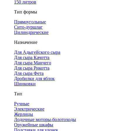
150 литров
Тип формы
Прямоугольные
Сито-дуршлаг
Цилиндрические
Назначение
Для Адыгейского сыра
Для сыра Качотта
Для сыра Манчего
Для сыра Рикотта
Для сыра Фета
Дробилки для яблок
Шинковки
Тип
Ручные
Электрические
Жерлицы
Лодочные моторы-болотоходы
Оружейные шкафы
Подставки для удочек