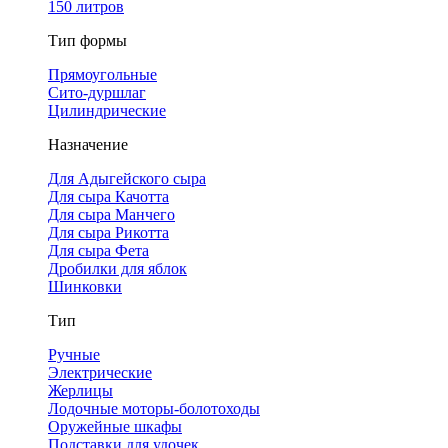
150 литров
Тип формы
Прямоугольные
Сито-дуршлаг
Цилиндрические
Назначение
Для Адыгейского сыра
Для сыра Качотта
Для сыра Манчего
Для сыра Рикотта
Для сыра Фета
Дробилки для яблок
Шинковки
Тип
Ручные
Электрические
Жерлицы
Лодочные моторы-болотоходы
Оружейные шкафы
Подставки для удочек