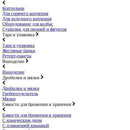
Коптильни
Для горячего копчения
Для холодного копчения
Оборудование для колбас
Сушилки для овощей и фруктов
Тара и упаковка
Тара и упаковка
Жестяные банки
Реторт-пакеты
Виноделие
Виноделие
Дробилки и мялки
Дробилки и мялки
Гребнеотделитель
Мялки
Емкости для брожения и хранения
Емкости для брожения и хранения
С коническим дном
С плавающей крышкой