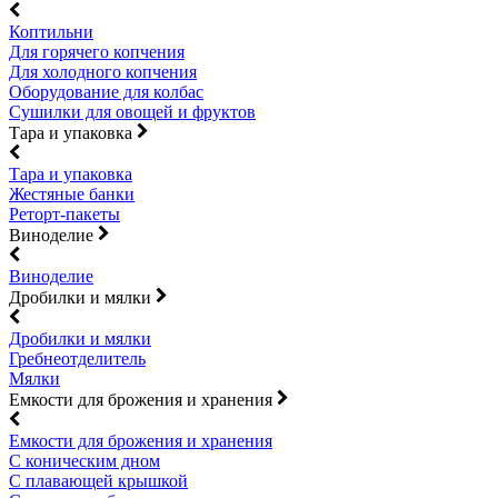
Коптильни
Для горячего копчения
Для холодного копчения
Оборудование для колбас
Сушилки для овощей и фруктов
Тара и упаковка
Тара и упаковка
Жестяные банки
Реторт-пакеты
Виноделие
Виноделие
Дробилки и мялки
Дробилки и мялки
Гребнеотделитель
Мялки
Емкости для брожения и хранения
Емкости для брожения и хранения
С коническим дном
С плавающей крышкой