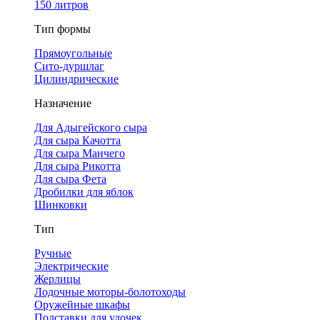
150 литров
Тип формы
Прямоугольные
Сито-дуршлаг
Цилиндрические
Назначение
Для Адыгейского сыра
Для сыра Качотта
Для сыра Манчего
Для сыра Рикотта
Для сыра Фета
Дробилки для яблок
Шинковки
Тип
Ручные
Электрические
Жерлицы
Лодочные моторы-болотоходы
Оружейные шкафы
Подставки для удочек