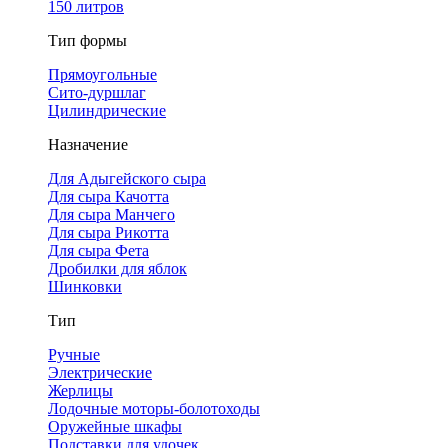
150 литров
Тип формы
Прямоугольные
Сито-дуршлаг
Цилиндрические
Назначение
Для Адыгейского сыра
Для сыра Качотта
Для сыра Манчего
Для сыра Рикотта
Для сыра Фета
Дробилки для яблок
Шинковки
Тип
Ручные
Электрические
Жерлицы
Лодочные моторы-болотоходы
Оружейные шкафы
Подставки для удочек