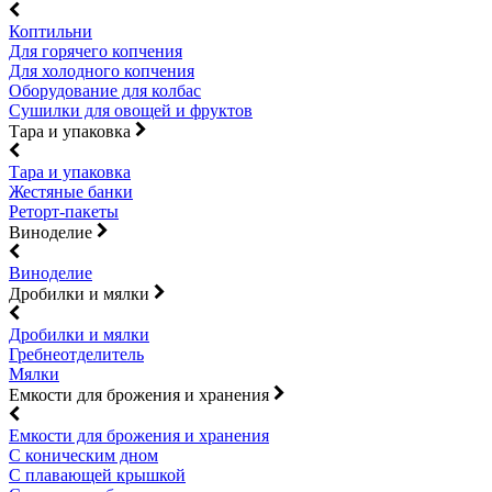
Коптильни
Для горячего копчения
Для холодного копчения
Оборудование для колбас
Сушилки для овощей и фруктов
Тара и упаковка
Тара и упаковка
Жестяные банки
Реторт-пакеты
Виноделие
Виноделие
Дробилки и мялки
Дробилки и мялки
Гребнеотделитель
Мялки
Емкости для брожения и хранения
Емкости для брожения и хранения
С коническим дном
С плавающей крышкой