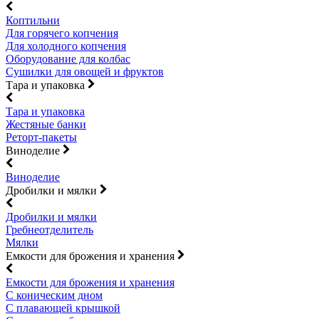
Коптильни
Для горячего копчения
Для холодного копчения
Оборудование для колбас
Сушилки для овощей и фруктов
Тара и упаковка
Тара и упаковка
Жестяные банки
Реторт-пакеты
Виноделие
Виноделие
Дробилки и мялки
Дробилки и мялки
Гребнеотделитель
Мялки
Емкости для брожения и хранения
Емкости для брожения и хранения
С коническим дном
С плавающей крышкой