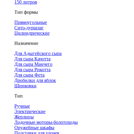
150 литров
Тип формы
Прямоугольные
Сито-дуршлаг
Цилиндрические
Назначение
Для Адыгейского сыра
Для сыра Качотта
Для сыра Манчего
Для сыра Рикотта
Для сыра Фета
Дробилки для яблок
Шинковки
Тип
Ручные
Электрические
Жерлицы
Лодочные моторы-болотоходы
Оружейные шкафы
Подставки для удочек