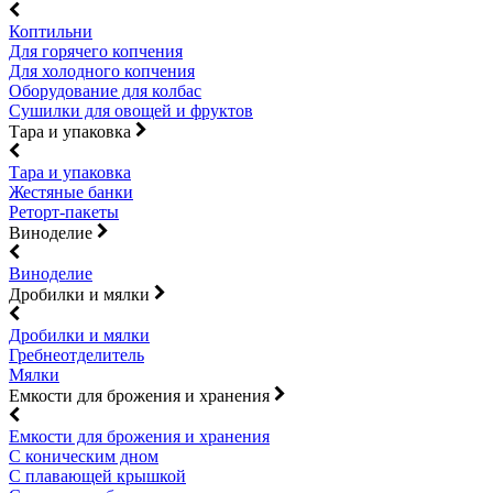
Коптильни
Для горячего копчения
Для холодного копчения
Оборудование для колбас
Сушилки для овощей и фруктов
Тара и упаковка
Тара и упаковка
Жестяные банки
Реторт-пакеты
Виноделие
Виноделие
Дробилки и мялки
Дробилки и мялки
Гребнеотделитель
Мялки
Емкости для брожения и хранения
Емкости для брожения и хранения
С коническим дном
С плавающей крышкой