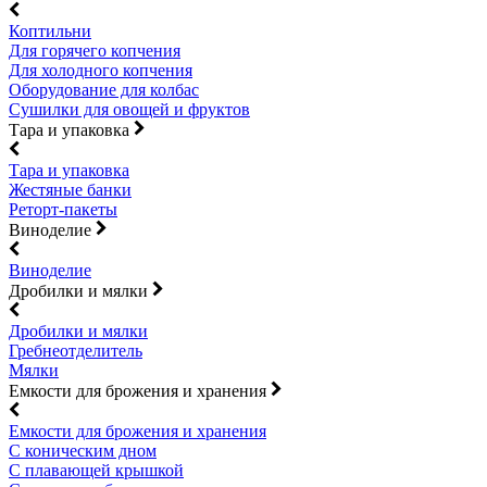
Коптильни
Для горячего копчения
Для холодного копчения
Оборудование для колбас
Сушилки для овощей и фруктов
Тара и упаковка
Тара и упаковка
Жестяные банки
Реторт-пакеты
Виноделие
Виноделие
Дробилки и мялки
Дробилки и мялки
Гребнеотделитель
Мялки
Емкости для брожения и хранения
Емкости для брожения и хранения
С коническим дном
С плавающей крышкой