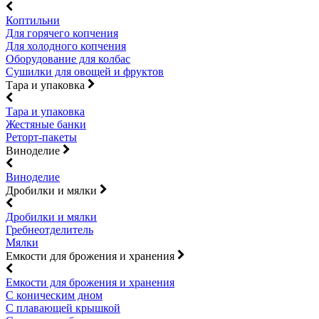
Коптильни
Для горячего копчения
Для холодного копчения
Оборудование для колбас
Сушилки для овощей и фруктов
Тара и упаковка
Тара и упаковка
Жестяные банки
Реторт-пакеты
Виноделие
Виноделие
Дробилки и мялки
Дробилки и мялки
Гребнеотделитель
Мялки
Емкости для брожения и хранения
Емкости для брожения и хранения
С коническим дном
С плавающей крышкой