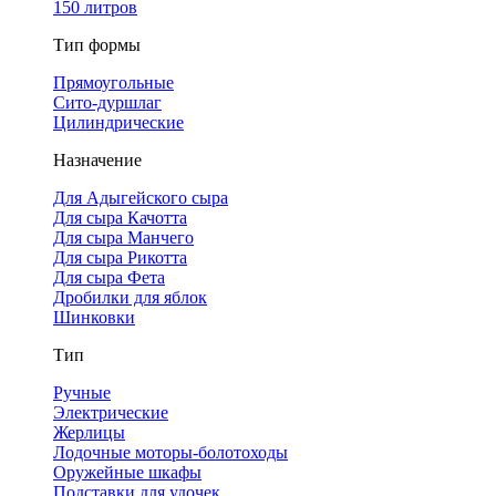
150 литров
Тип формы
Прямоугольные
Сито-дуршлаг
Цилиндрические
Назначение
Для Адыгейского сыра
Для сыра Качотта
Для сыра Манчего
Для сыра Рикотта
Для сыра Фета
Дробилки для яблок
Шинковки
Тип
Ручные
Электрические
Жерлицы
Лодочные моторы-болотоходы
Оружейные шкафы
Подставки для удочек