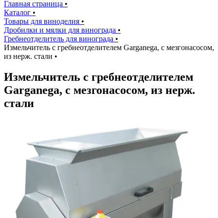
Главная страница
•
Каталог
•
Товары для виноделия
•
Дробилки и мялки для винограда
•
Гребнеотделитель для винограда
•
Измельчитель с гребнеотделителем Garganega, с мезгонасосом,
из нерж. стали
•
Измельчитель с гребнеотделителем
Garganega, с мезгонасосом, из нерж.
стали