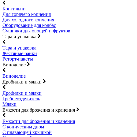
Коптильни
Для горячего копчения
Для холодного копчения
Оборудование для колбас
Сушилки для овощей и фруктов
Тара и упаковка
Тара и упаковка
Жестяные банки
Реторт-пакеты
Виноделие
Виноделие
Дробилки и мялки
Дробилки и мялки
Гребнеотделитель
Мялки
Емкости для брожения и хранения
Емкости для брожения и хранения
С коническим дном
С плавающей крышкой