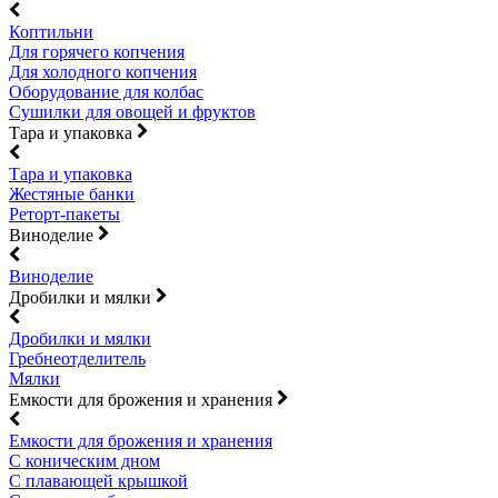
Коптильни
Для горячего копчения
Для холодного копчения
Оборудование для колбас
Сушилки для овощей и фруктов
Тара и упаковка
Тара и упаковка
Жестяные банки
Реторт-пакеты
Виноделие
Виноделие
Дробилки и мялки
Дробилки и мялки
Гребнеотделитель
Мялки
Емкости для брожения и хранения
Емкости для брожения и хранения
С коническим дном
С плавающей крышкой