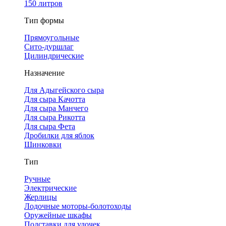
150 литров
Тип формы
Прямоугольные
Сито-дуршлаг
Цилиндрические
Назначение
Для Адыгейского сыра
Для сыра Качотта
Для сыра Манчего
Для сыра Рикотта
Для сыра Фета
Дробилки для яблок
Шинковки
Тип
Ручные
Электрические
Жерлицы
Лодочные моторы-болотоходы
Оружейные шкафы
Подставки для удочек