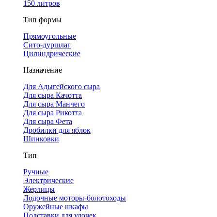
150 литров
Тип формы
Прямоугольные
Сито-дуршлаг
Цилиндрические
Назначение
Для Адыгейского сыра
Для сыра Качотта
Для сыра Манчего
Для сыра Рикотта
Для сыра Фета
Дробилки для яблок
Шинковки
Тип
Ручные
Электрические
Жерлицы
Лодочные моторы-болотоходы
Оружейные шкафы
Подставки для удочек