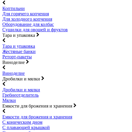
Коптильни
Для горячего копчения
Для холодного копчения
Оборудование для колбас
Сушилки для овощей и фруктов
Тара и упаковка
Тара и упаковка
Жестяные банки
Реторт-пакеты
Виноделие
Виноделие
Дробилки и мялки
Дробилки и мялки
Гребнеотделитель
Мялки
Емкости для брожения и хранения
Емкости для брожения и хранения
С коническим дном
С плавающей крышкой